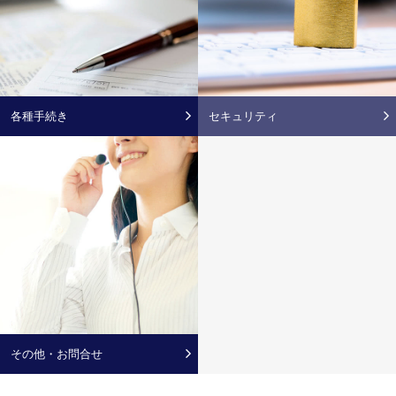
各種手続き
セ
キ
ュ
リ
ティ
その
他
・
お問合せ