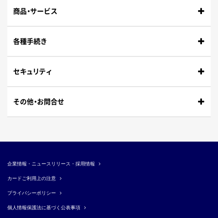
商
品
・
サービス
各種手続き
セ
キ
ュ
リ
ティ
その
他
・
お問合せ
企業情
報
・
ニ
ュ
ー
ス
リ
リ
ー
ス
・
採用情報
カ
ー
ド
ご利用上の注意
プライバシー
ポ
リ
シー
個人情報保護法に基
づ
く
公表事項