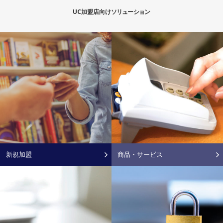
UC加盟店向け
ソ
リ
ュ
ー
シ
ョ
ン
新規加盟
商
品
・
サービス