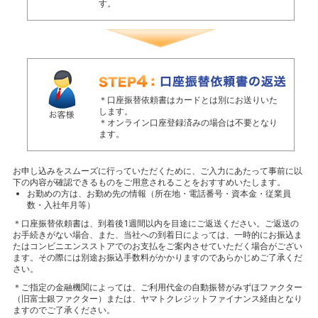
す。
＊口座振替依頼書はカードとは別にお送りいた
します。
＊オンライン口座登録済みの場合は不要となり
ます。
お申し込みをスムーズに行っていただくために、ご入力にあたって事前に以
下の内容が確認できるものをご用意されることをおすすめいたします。
お勤めの方は、お勤め先の情報（所在地・電話番号・資本金・従業員
数・入社年月等）
＊口座振替依頼書は、到着後1週間以内を目途にご返送ください。ご返送の
お手続きがない場合、また、当社への到着日によっては、一時的にお振込ま
たはコンビニエンスストアでのお支払をご案内させていただく場合がござい
ます。その際には別途お振込手数料がかかりますのであらかじめご了承くだ
さい。
＊ご指定の金融機関によっては、ご利用代金の自動振替がみずほファクター
（旧富士銀ファクター）または、ヤマトクレジットファイナンス経由となり
ますのでご了承ください。