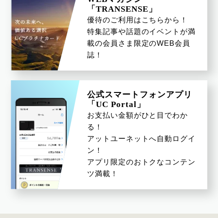
「TRANSENSE」
旅行用品レンタル
ホテル椿山荘東京
THE STELLA
優待のご利用はこちらから！
特集記事や話題のイベントが満
載の
会員さま限定のWEB会員
誌！
公式スマートフォンアプリ
「UC Portal」
MOGANA
OLIVIERS&CO(オリヴ
Okura Fitness & Spa
ィエアンドコー)
ANNAYAKE
お支払い金額がひと目でわか
る！
アットユーネットへ自動ログイ
ン！
アプリ限定のおトクなコンテン
ツ満載！
スマートレーダー
サリバテック
ザ・リーディング・ホテ
ルズ・ワールド