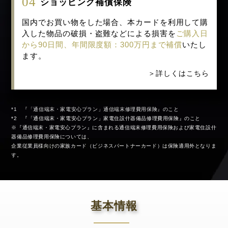
04
ショッピング補償保険
国内でお買い物をした場合、本カードを利用して購
入した物品の破損・盗難などによる損害を
ご購入日
から90日間、年間限度額：300万円まで補償
いたし
ます。
IMADEYA
クアトロボタニコ
Cake.jp
＞詳しくはこちら
*1 『「通信端末・家電安心プラン」通信端末修理費用保険』のこと
*2 『「通信端末・家電安心プラン」家電住設什器備品修理費用保険』のこと
※『通信端末・家電安心プラン』に含まれる通信端末修理費用保険および家電住設什
器備品修理費用保険については、
企業従業員様向けの家族カード（ビジネスパートナーカード）は保険適用外となりま
す。
シェアダイン
資生堂パーラー
生活救急車
基本情報