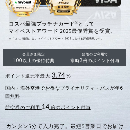
※
コスパ最強プラチナカード
として
マイベストアワード 2025最優秀賞を受賞。
※「コスパ最強」は、マイベストアワード 2025における評価表現です。
会員さま限定
普段のご利用で
100
2
以上の優待特典
常時
倍のポイント付与
3.74
ポイント還元率最大
%
国内・海外空港でお得なプライオリティ・パスが年6
回無料
14
航空券のご利用
倍のポイント付与
カンタン5分で入力完了。最短5営業日でお届け