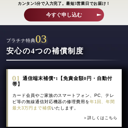
カンタン5分で入力完了。最短5営業日でお届け！
今すぐ申し込む
プラチナ特典
安心の4つの補償制度
mineralism
ARAS
箱根小涌園 天悠
01
通信端末補償
【免責金額0円・自動付
*1
帯】
カード会員やご家族のスマートフォン、PC、テレ
ビ等の無線通信対応機器の修理費用を
年1回、年間
最大3万円まで補償
いたします。
iYell
プリメディカ
UNIVERSAL
LANGUAGE
＞詳しくはこちら