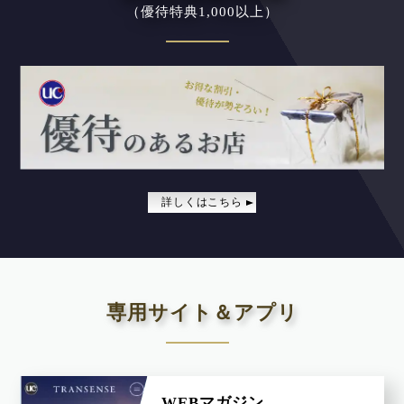
（優待特典1,000以上）
プレジデント社
銀座飛雁閣
ブランシェショコラ
詳しくはこちら
NativeCamp
ファミトラ
アソビュー!
専用サイト＆アプリ
WEBマガジン