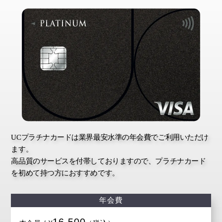
ZENNA
nosh
ふふブランド
bears
梶賀コーポ―レーション
ミキハウス
（三重・東紀州探訪）
UCプラチナカードは業界最安水準の年会費でご利用いただけ
ます。
高品質のサービスを付帯しておりますので、プラチナカード
を初めて持つ方におすすめです。
年会費
16,500