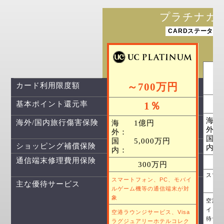
プラチナカ
CARDステータス
～700万円
カード利用限度額
基本ポイント還元率
1％
海
海外/国内旅行傷害保険
海
1億円
外：
外：
国
国
5,000万円
ショッピング補償保険
内：
内：
通信端末修理費用保険
300万円
スマ
スマートフォン、PC、モバイ
主な優待サービス
ルゲーム機等の通信端末が対
象
空港
イド
空港ラウンジサービス、Visa
待サ
ラグジュアリーホテルコレク