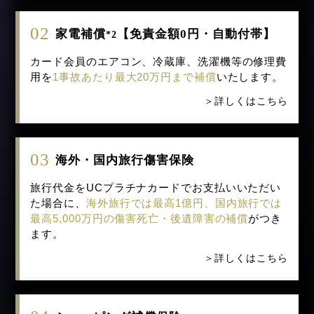
02
家電補償
【免責金額0円・自動付帯】
*2
カード会員のエアコン、冷蔵庫、洗濯機等の修理費
用を
1事故あたり最大20万円まで補償
いたします。
＞詳しくはこちら
CLAS
TOJI TOKYO
PETOKOTO FOODS
03
海外・国内旅行傷害保険
旅行代金をUCプラチナカードでお支払いいただい
た場合に、
海外旅行では最高1億円、国内旅行では
最高5,000万円の傷害死亡・後遺障害の補償
がつき
ます。
ツリーベル（ZEN GOLF
GeneLife
タイムズモビリティ
RANGE）
＞詳しくはこちら