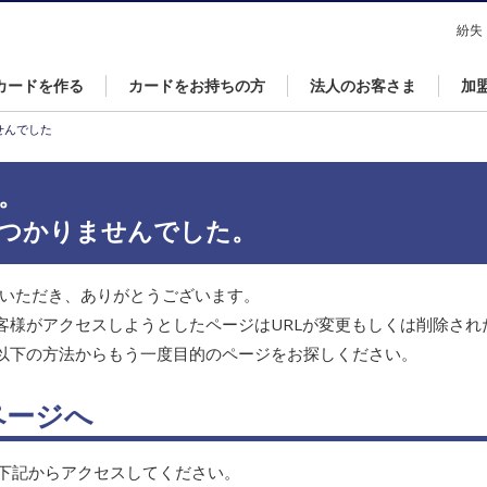
なら永久不滅ポイントが貯まる・使えるＵＣカード！
紛失
カードを作る
カードをお持ちの方
法人のお客さま
加
せんでした
。
つかりませんでした。
覧いただき、ありがとうございます。
客様がアクセスしようとしたページは
URLが変更もしくは削除さ
以下の方法からもう一度目的のページをお探しください。
ページへ
は下記からアクセスしてください。