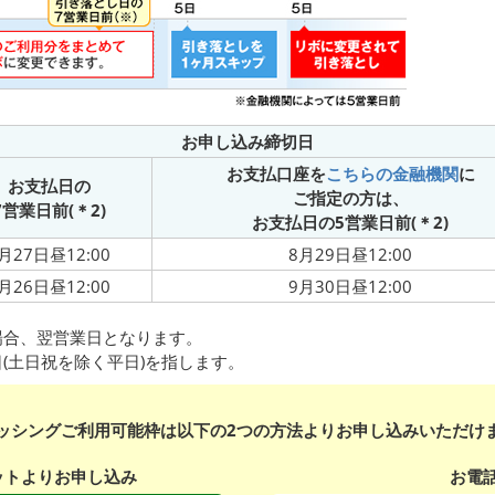
お申し込み締切日
お支払口座を
こちらの金融機関
に
お支払日の
ご指定の方は、
7営業日前(
＊2
)
お支払日の5営業日前(
＊2
)
月27日
昼12:00
8月29日
昼12:00
月26日
昼12:00
9月30日
昼12:00
場合、翌営業日となります。
(土日祝を除く平日)を指します。
ッシングご利用可能枠は以下の2つの方法よりお申し込みいただけ
ットよりお申し込み
お電