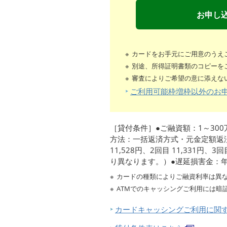
お申し
カードをお手元にご用意のうえ
別途、所得証明書類のコピーを
審査によりご希望の意に添えな
ご利用可能枠増枠以外のお
［貸付条件］●ご融資額：1～300万
方法：一括返済方式・元金定額返済
11,528円、2回目 11,331円、
り異なります。）●遅延損害金：年率
カードの種類によりご融資利率は異
ATMでのキャッシングご利用には暗
カードキャッシングご利用に関