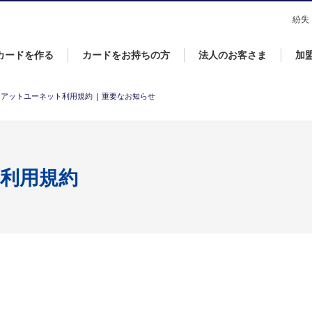
なら永久不滅ポイントが貯まる・使えるＵＣカード！
紛失
カードを作る
カードをお持ちの方
法人のお客さま
加
アットユーネット利用規約 | 重要なお知らせ
利用規約