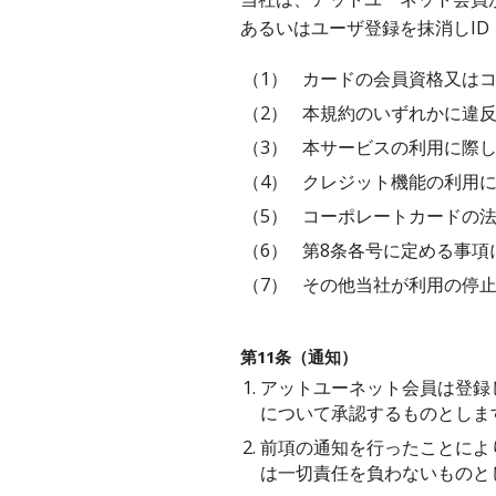
あるいはユーザ登録を抹消しID
（1）
カードの会員資格又は
（2）
本規約のいずれかに違
（3）
本サービスの利用に際
（4）
クレジット機能の利用
（5）
コーポレートカードの
（6）
第8条各号に定める事項
（7）
その他当社が利用の停
第11条（通知）
1.
アットユーネット会員は登録
について承認するものとしま
2.
前項の通知を行ったことによ
は一切責任を負わないものと