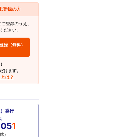
未登録の方
にご登録のうえ、
みください。
登録（無料）
！
だけます。
！とは？
株）発行
ス
-05
1
無休）