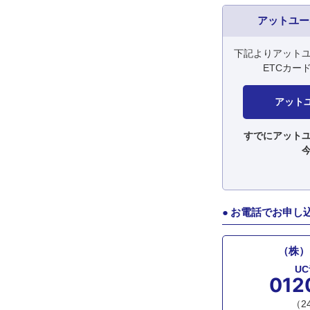
アットユー
下記よりアット
ETCカー
アット
すでにアットユ
●
お電話でお申し
（株）
U
012
（2